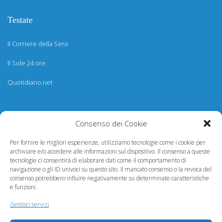
Testate
Il Corriere della Sera
Il Sole 24 ore
Quotidiano.net
Informazioni
Consenso dei Cookie
Regolamento
Per fornire le migliori esperienze, utilizziamo tecnologie come i cookie per
archiviare e/o accedere alle informazioni sul dispositivo. Il consenso a queste
Help desk
tecnologie ci consentirà di elaborare dati come il comportamento di
navigazione o gli ID univoci su questo sito. Il mancato consenso o la revoca del
Guida rapida
consenso potrebbero influire negativamente su determinate caratteristiche
e funzioni.
Richiesta di inserimento nuova scuola
Gestisci servizi
adesioni@osservatorionline.it