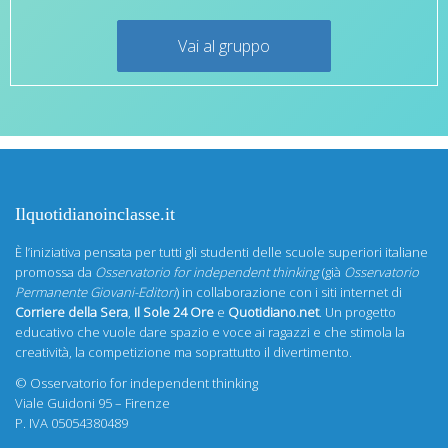
Vai al gruppo
Ilquotidianoinclasse.it
È l’iniziativa pensata per tutti gli studenti delle scuole superiori italiane
promossa da
Osservatorio for independent thinking
(già
Osservatorio
Permanente Giovani-Editori
) in collaborazione con i siti internet di
Corriere della Sera
,
Il Sole 24 Ore
e
Quotidiano.net
. Un progetto
educativo che vuole dare spazio e voce ai ragazzi e che stimola la
creatività, la competizione ma soprattutto il divertimento.
©
Osservatorio for independent thinking
Viale Guidoni 95 – Firenze
P. IVA 05054380489