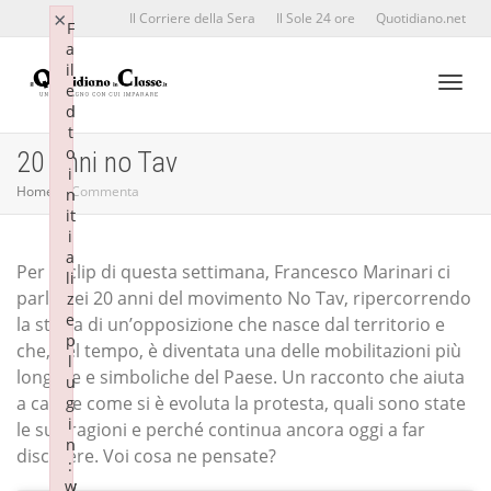
×
×
Il Corriere della Sera
Il Sole 24 ore
Quotidiano.net
F
F
a
a
il
il
e
e
d
d
Toggl
t
t
o
o
20 anni no Tav
i
i
Home
Commenta
n
n
it
it
naviga
i
i
a
a
Per la clip di questa settimana, Francesco Marinari ci
li
li
parla dei 20 anni del movimento No Tav, ripercorrendo
z
z
e
e
la storia di un’opposizione che nasce dal territorio e
p
p
che, nel tempo, è diventata una delle mobilitazioni più
l
l
longeve e simboliche del Paese. Un racconto che aiuta
u
u
a capire come si è evoluta la protesta, quali sono state
g
g
i
i
le sue ragioni e perché continua ancora oggi a far
n
n
discutere. Voi cosa ne pensate?
:
:
w
w