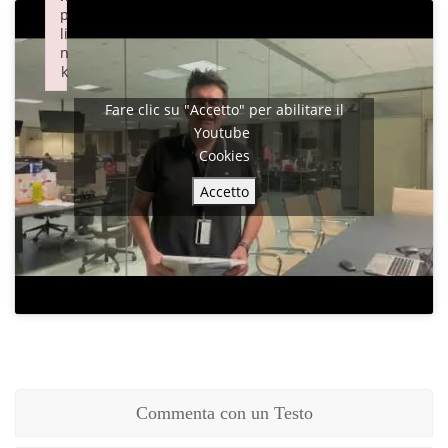
p
p
li
li
n
n
k
k
Failed to initialize plugin: wplink
Failed to initialize plugin: wplink
Fare clic su "Accetto" per abilitare il
Youtube
Cookies
Accetto
Commenta con un Testo