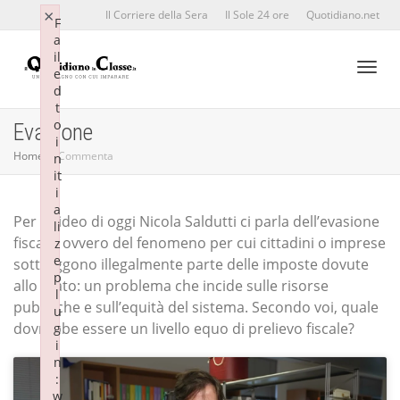
×
×
Il Corriere della Sera
Il Sole 24 ore
Quotidiano.net
F
F
a
a
il
il
e
e
d
d
Toggl
t
t
o
o
Evasione
i
i
Home
Commenta
n
n
it
it
naviga
i
i
a
a
Per il video di oggi Nicola Saldutti ci parla dell’evasione
li
li
fiscale, ovvero del fenomeno per cui cittadini o imprese
z
z
e
e
sottraggono illegalmente parte delle imposte dovute
p
p
allo Stato: un problema che incide sulle risorse
l
l
pubbliche e sull’equità del sistema. Secondo voi, quale
u
u
dovrebbe essere un livello equo di prelievo fiscale?
g
g
i
i
n
n
:
:
w
w