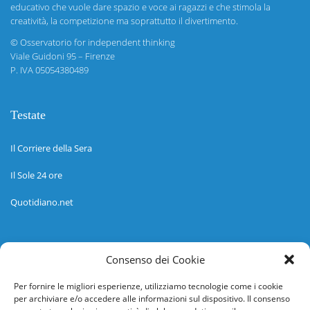
educativo che vuole dare spazio e voce ai ragazzi e che stimola la
creatività, la competizione ma soprattutto il divertimento.
©
Osservatorio for independent thinking
Viale Guidoni 95 – Firenze
P. IVA 05054380489
Testate
Il Corriere della Sera
Il Sole 24 ore
Quotidiano.net
Informazioni
Consenso dei Cookie
Regolamento
Per fornire le migliori esperienze, utilizziamo tecnologie come i cookie
per archiviare e/o accedere alle informazioni sul dispositivo. Il consenso
Help desk