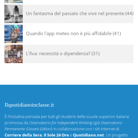
Un fantasma del passato che vive nel presente
44
Quando l'app meteo non è più affidabile
41
L’Ilva: necessità o dipendenza?
31
Ilquotidianoinclasse.it
È l’iniziativa pensata per tutti gli studenti delle scuole superiori italiane
promossa da
Osservatorio for independent thinking
(già
Osservatorio
Permanente Giovani-Editori
) in collaborazione con i siti internet di
Corriere della Sera
,
Il Sole 24 Ore
e
Quotidiano.net
. Un progetto