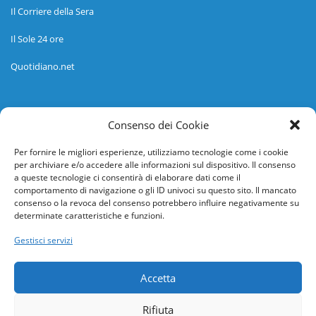
Il Corriere della Sera
Il Sole 24 ore
Quotidiano.net
Informazioni
Consenso dei Cookie
Regolamento
Per fornire le migliori esperienze, utilizziamo tecnologie come i cookie
per archiviare e/o accedere alle informazioni sul dispositivo. Il consenso
Help desk
a queste tecnologie ci consentirà di elaborare dati come il
comportamento di navigazione o gli ID univoci su questo sito. Il mancato
Guida rapida
consenso o la revoca del consenso potrebbero influire negativamente su
determinate caratteristiche e funzioni.
Richiesta di inserimento nuova scuola
Gestisci servizi
adesioni@osservatorionline.it
Accetta
Privacy
Rifiuta
Cookies