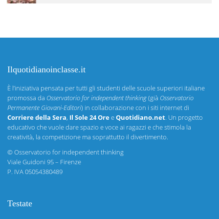
Ilquotidianoinclasse.it
È l’iniziativa pensata per tutti gli studenti delle scuole superiori italiane
promossa da
Osservatorio for independent thinking
(già
Osservatorio
Permanente Giovani-Editori
) in collaborazione con i siti internet di
Corriere della Sera
,
Il Sole 24 Ore
e
Quotidiano.net
. Un progetto
educativo che vuole dare spazio e voce ai ragazzi e che stimola la
creatività, la competizione ma soprattutto il divertimento.
©
Osservatorio for independent thinking
Viale Guidoni 95 – Firenze
P. IVA 05054380489
Testate