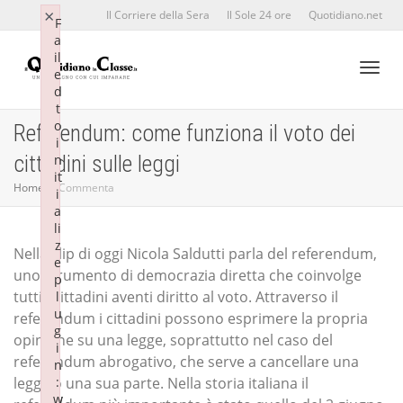
×
×
Il Corriere della Sera
Il Sole 24 ore
Quotidiano.net
F
F
a
a
il
il
e
e
d
d
Toggl
t
t
o
o
Referendum: come funziona il voto dei
i
i
cittadini sulle leggi
n
n
it
it
naviga
Home
Commenta
i
i
a
a
li
li
z
z
Nella clip di oggi Nicola Saldutti parla del referendum,
e
e
uno strumento di democrazia diretta che coinvolge
p
p
tutti i cittadini aventi diritto al voto. Attraverso il
l
l
u
u
referendum i cittadini possono esprimere la propria
g
g
opinione su una legge, soprattutto nel caso del
i
i
referendum abrogativo, che serve a cancellare una
n
n
legge o una sua parte. Nella storia italiana il
:
:
w
w