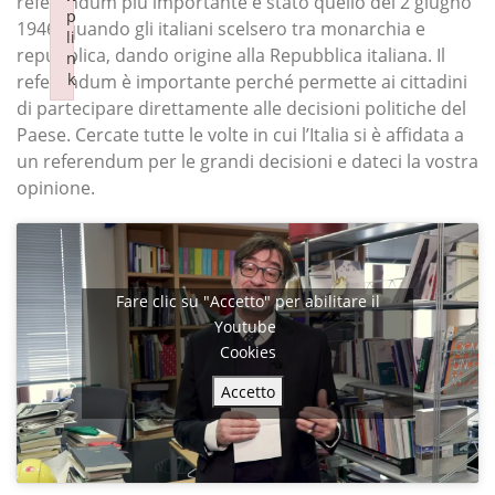
referendum più importante è stato quello del 2 giugno
p
p
1946, quando gli italiani scelsero tra monarchia e
li
li
repubblica, dando origine alla Repubblica italiana. Il
n
n
k
k
referendum è importante perché permette ai cittadini
Failed to initialize plugin: wplink
Failed to initialize plugin: wplink
di partecipare direttamente alle decisioni politiche del
Paese. Cercate tutte le volte in cui l’Italia si è affidata a
un referendum per le grandi decisioni e dateci la vostra
opinione.
Fare clic su "Accetto" per abilitare il
Youtube
Cookies
Accetto