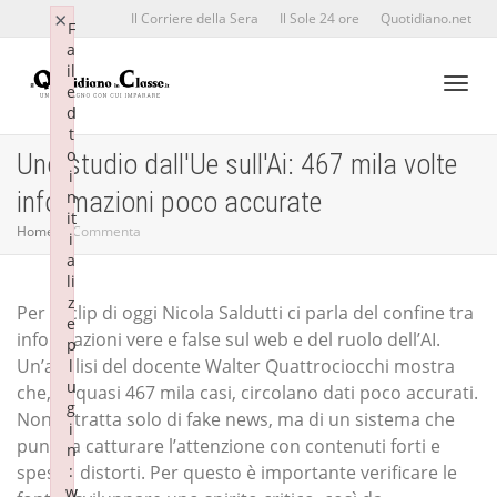
×
×
Il Corriere della Sera
Il Sole 24 ore
Quotidiano.net
F
F
a
a
il
il
e
e
d
d
Toggl
t
t
o
o
Uno studio dall'Ue sull'Ai: 467 mila volte
i
i
informazioni poco accurate
n
n
it
it
naviga
Home
Commenta
i
i
a
a
li
li
z
z
Per la clip di oggi Nicola Saldutti ci parla del confine tra
e
e
informazioni vere e false sul web e del ruolo dell’AI.
p
p
Un’analisi del docente Walter Quattrociocchi mostra
l
l
u
u
che, in quasi 467 mila casi, circolano dati poco accurati.
g
g
Non si tratta solo di fake news, ma di un sistema che
i
i
punta a catturare l’attenzione con contenuti forti e
n
n
spesso distorti. Per questo è importante verificare le
:
:
w
w