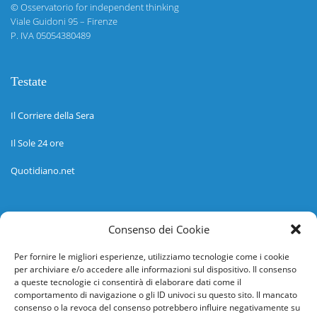
©
Osservatorio for independent thinking
Viale Guidoni 95 – Firenze
P. IVA 05054380489
Testate
Il Corriere della Sera
Il Sole 24 ore
Quotidiano.net
Informazioni
Consenso dei Cookie
Regolamento
Per fornire le migliori esperienze, utilizziamo tecnologie come i cookie
per archiviare e/o accedere alle informazioni sul dispositivo. Il consenso
Help desk
a queste tecnologie ci consentirà di elaborare dati come il
comportamento di navigazione o gli ID univoci su questo sito. Il mancato
Guida rapida
consenso o la revoca del consenso potrebbero influire negativamente su