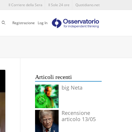
Il Corriere della Sera
Il Sole 24 ore
Quotidiano.net
Cerca
Registrazione
Log In
Articoli recenti
big Neta
Recensione
articolo 13/05