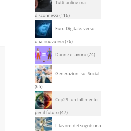
Tutti online ma
disconnessi
116
Euro Digitale: verso
una nuova era
76
Donne e lavoro
74
Generazioni sui Social
65
Cop29: un fallimento
per il futuro
47
Il lavoro dei sogni: una