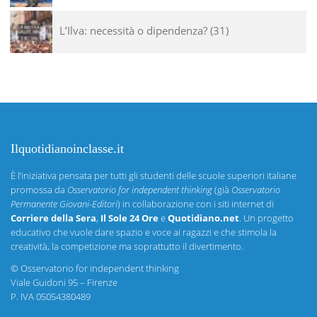
L’Ilva: necessità o dipendenza?
31
Ilquotidianoinclasse.it
È l’iniziativa pensata per tutti gli studenti delle scuole superiori italiane
promossa da
Osservatorio for independent thinking
(già
Osservatorio
Permanente Giovani-Editori
) in collaborazione con i siti internet di
Corriere della Sera
,
Il Sole 24 Ore
e
Quotidiano.net
. Un progetto
educativo che vuole dare spazio e voce ai ragazzi e che stimola la
creatività, la competizione ma soprattutto il divertimento.
©
Osservatorio for independent thinking
Viale Guidoni 95 – Firenze
P. IVA 05054380489