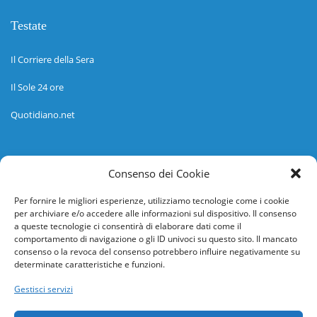
Testate
Il Corriere della Sera
Il Sole 24 ore
Quotidiano.net
Informazioni
Consenso dei Cookie
Regolamento
Per fornire le migliori esperienze, utilizziamo tecnologie come i cookie
per archiviare e/o accedere alle informazioni sul dispositivo. Il consenso
Help desk
a queste tecnologie ci consentirà di elaborare dati come il
comportamento di navigazione o gli ID univoci su questo sito. Il mancato
Guida rapida
consenso o la revoca del consenso potrebbero influire negativamente su
determinate caratteristiche e funzioni.
Richiesta di inserimento nuova scuola
Gestisci servizi
adesioni@osservatorionline.it