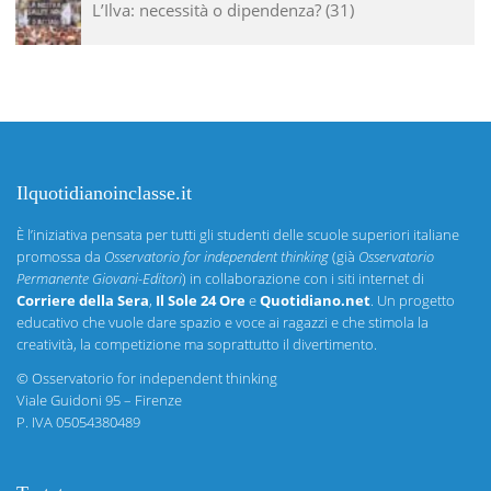
L’Ilva: necessità o dipendenza?
31
Ilquotidianoinclasse.it
È l’iniziativa pensata per tutti gli studenti delle scuole superiori italiane
promossa da
Osservatorio for independent thinking
(già
Osservatorio
Permanente Giovani-Editori
) in collaborazione con i siti internet di
Corriere della Sera
,
Il Sole 24 Ore
e
Quotidiano.net
. Un progetto
educativo che vuole dare spazio e voce ai ragazzi e che stimola la
creatività, la competizione ma soprattutto il divertimento.
©
Osservatorio for independent thinking
Viale Guidoni 95 – Firenze
P. IVA 05054380489