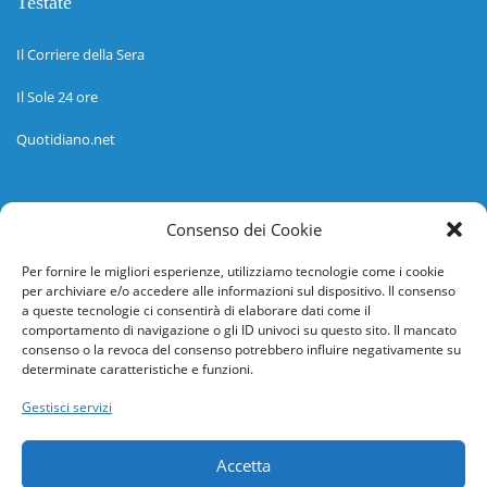
Testate
Il Corriere della Sera
Il Sole 24 ore
Quotidiano.net
Informazioni
Consenso dei Cookie
Regolamento
Per fornire le migliori esperienze, utilizziamo tecnologie come i cookie
per archiviare e/o accedere alle informazioni sul dispositivo. Il consenso
Help desk
a queste tecnologie ci consentirà di elaborare dati come il
comportamento di navigazione o gli ID univoci su questo sito. Il mancato
Guida rapida
consenso o la revoca del consenso potrebbero influire negativamente su
determinate caratteristiche e funzioni.
Richiesta di inserimento nuova scuola
Gestisci servizi
adesioni@osservatorionline.it
Accetta
Privacy