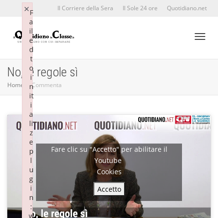
×
×
Il Corriere della Sera
Il Sole 24 ore
Quotidiano.net
F
F
a
a
il
il
e
e
d
d
Toggl
t
t
o
o
No, le regole sì
i
i
Home
Commenta
n
n
it
it
naviga
i
i
a
a
li
li
z
z
e
e
Fare clic su "Accetto" per abilitare il
p
p
Youtube
l
l
u
u
Cookies
g
g
i
i
Accetto
n
n
:
:
w
w