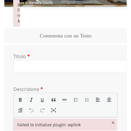
p
p
li
li
n
n
k
k
Failed to initialize plugin: wplink
Failed to initialize plugin: wplink
Commenta con un Testo
Titolo
*
Descrizione
*
×
Failed to initialize plugin: wplink