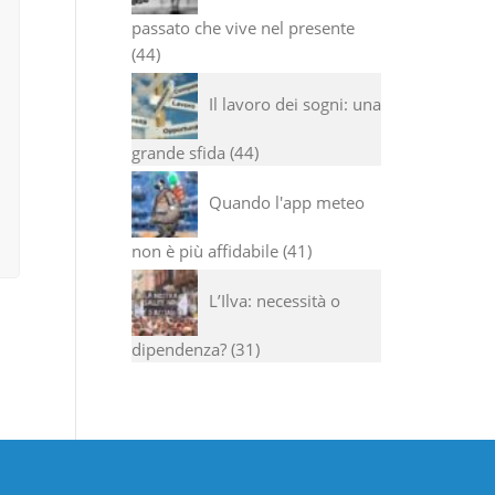
passato che vive nel presente
44
Il lavoro dei sogni: una
grande sfida
44
Quando l'app meteo
non è più affidabile
41
L’Ilva: necessità o
dipendenza?
31