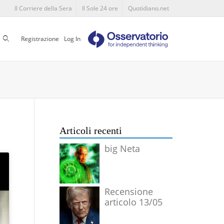
Il Corriere della Sera
Il Sole 24 ore
Quotidiano.net
Cerca
Registrazione
Log In
Articoli recenti
big Neta
Recensione
articolo 13/05