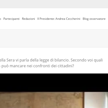
o
Partecipanti
Redazioni
Il Presidente: Andrea Ceccherini
Blog osservatore
ella Sera vi parla della legge di bilancio. Secondo voi quali
 può mancare nei confronti dei cittadini?