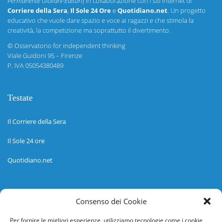
Permanente Giovani-Editori
) in collaborazione con i siti internet di
Corriere della Sera
,
Il Sole 24 Ore
e
Quotidiano.net
. Un progetto
educativo che vuole dare spazio e voce ai ragazzi e che stimola la
creatività, la competizione ma soprattutto il divertimento.
©
Osservatorio for independent thinking
Viale Guidoni 95 – Firenze
P. IVA 05054380489
Testate
Il Corriere della Sera
Il Sole 24 ore
Quotidiano.net
Informazioni
Consenso dei Cookie
Regolamento
Per fornire le migliori esperienze, utilizziamo tecnologie come i cookie