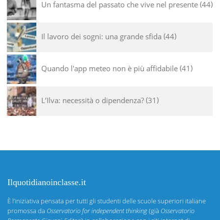
Un fantasma del passato che vive nel presente
44
Il lavoro dei sogni: una grande sfida
44
Quando l'app meteo non è più affidabile
41
L’Ilva: necessità o dipendenza?
31
Ilquotidianoinclasse.it
È l’iniziativa pensata per tutti gli studenti delle scuole superiori italiane
promossa da
Osservatorio for independent thinking
(già
Osservatorio