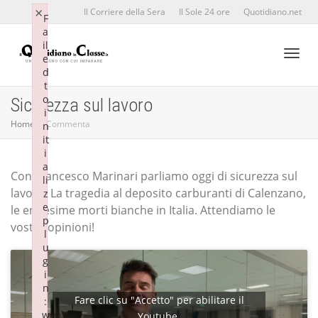
×
×
Il Corriere della Sera
Il Sole 24 ore
Quotidiano.net
F
F
a
a
il
il
e
e
d
d
Toggl
t
t
o
o
Sicurezza sul lavoro
i
i
Home
Commenta
n
n
it
it
naviga
i
i
a
a
Con Francesco Marinari parliamo oggi di sicurezza sul
li
li
lavoro. La tragedia al deposito carburanti di Calenzano,
z
z
e
e
le ennesime morti bianche in Italia. Attendiamo le
p
p
vostre opinioni!
l
l
u
u
g
g
i
i
n
n
Fare clic su "Accetto" per abilitare il
:
:
w
w
Youtube