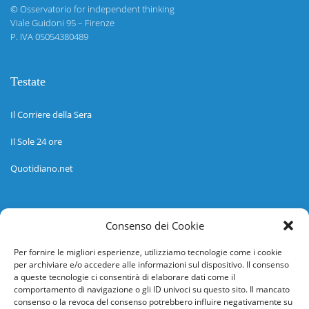
©
Osservatorio for independent thinking
Viale Guidoni 95 – Firenze
P. IVA 05054380489
Testate
Il Corriere della Sera
Il Sole 24 ore
Quotidiano.net
Informazioni
Consenso dei Cookie
Regolamento
Per fornire le migliori esperienze, utilizziamo tecnologie come i cookie
per archiviare e/o accedere alle informazioni sul dispositivo. Il consenso
Help desk
a queste tecnologie ci consentirà di elaborare dati come il
comportamento di navigazione o gli ID univoci su questo sito. Il mancato
Guida rapida
consenso o la revoca del consenso potrebbero influire negativamente su