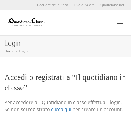
Il Corriere della Sera
Il Sole 24 ore
Quotidiano.net
Toggl
Login
Home
Login
naviga
Accedi o registrati a “Il quotidiano in
classe”
Per accedere a Il Quotidiano in classe effettua il login.
Se non sei registrato
clicca qui
per creare un account.