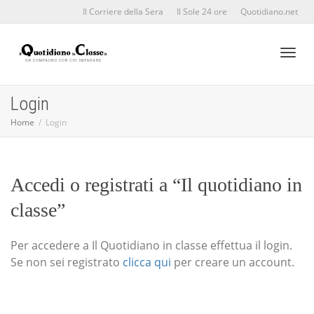
Il Corriere della Sera
Il Sole 24 ore
Quotidiano.net
Toggl
Login
Home
Login
naviga
Accedi o registrati a “Il quotidiano in
classe”
Per accedere a Il Quotidiano in classe effettua il login.
Se non sei registrato
clicca qui
per creare un account.