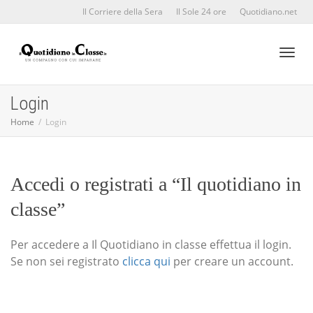
Il Corriere della Sera
Il Sole 24 ore
Quotidiano.net
Toggl
Login
Home
Login
naviga
Accedi o registrati a “Il quotidiano in
classe”
Per accedere a Il Quotidiano in classe effettua il login.
Se non sei registrato
clicca qui
per creare un account.