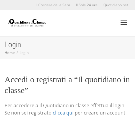
Il Corriere della Sera
Il Sole 24 ore
Quotidiano.net
Toggl
Login
Home
Login
naviga
Accedi o registrati a “Il quotidiano in
classe”
Per accedere a Il Quotidiano in classe effettua il login.
Se non sei registrato
clicca qui
per creare un account.