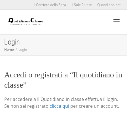
Il Corriere della Sera
Il Sole 24 ore
Quotidiano.net
Toggl
Login
Home
Login
naviga
Accedi o registrati a “Il quotidiano in
classe”
Per accedere a Il Quotidiano in classe effettua il login.
Se non sei registrato
clicca qui
per creare un account.