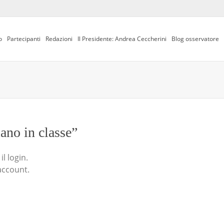
o
Partecipanti
Redazioni
Il Presidente: Andrea Ceccherini
Blog osservatore
iano in classe”
l login.
account.