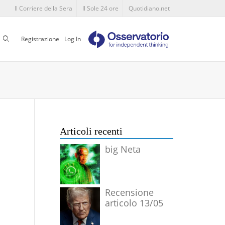
Il Corriere della Sera
Il Sole 24 ore
Quotidiano.net
Cerca
Registrazione
Log In
Articoli recenti
big Neta
Recensione
articolo 13/05