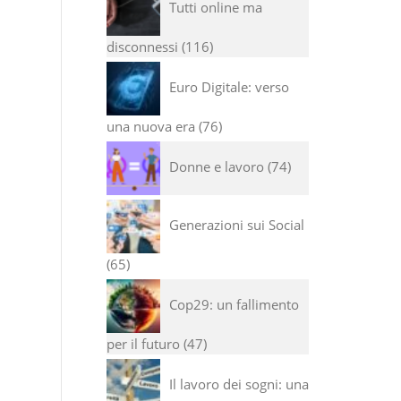
Tutti online ma
disconnessi
116
Euro Digitale: verso
una nuova era
76
Donne e lavoro
74
Generazioni sui Social
65
Cop29: un fallimento
per il futuro
47
Il lavoro dei sogni: una