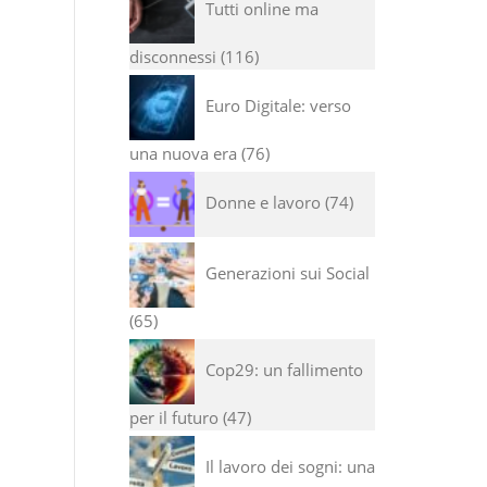
Tutti online ma
disconnessi
116
Euro Digitale: verso
una nuova era
76
Donne e lavoro
74
Generazioni sui Social
65
Cop29: un fallimento
per il futuro
47
Il lavoro dei sogni: una