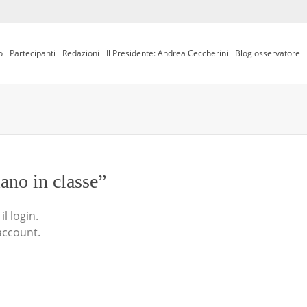
o
Partecipanti
Redazioni
Il Presidente: Andrea Ceccherini
Blog osservatore
iano in classe”
l login.
account.