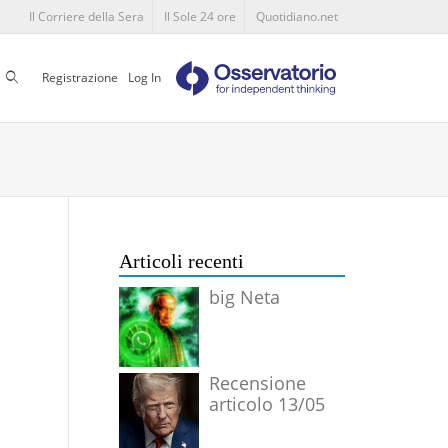
Il Corriere della Sera
Il Sole 24 ore
Quotidiano.net
Cerca
Registrazione
Log In
Articoli recenti
big Neta
Recensione
articolo 13/05