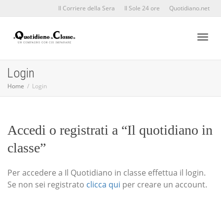
Il Corriere della Sera
Il Sole 24 ore
Quotidiano.net
Toggl
Login
Home
Login
naviga
Accedi o registrati a “Il quotidiano in
classe”
Per accedere a Il Quotidiano in classe effettua il login.
Se non sei registrato
clicca qui
per creare un account.