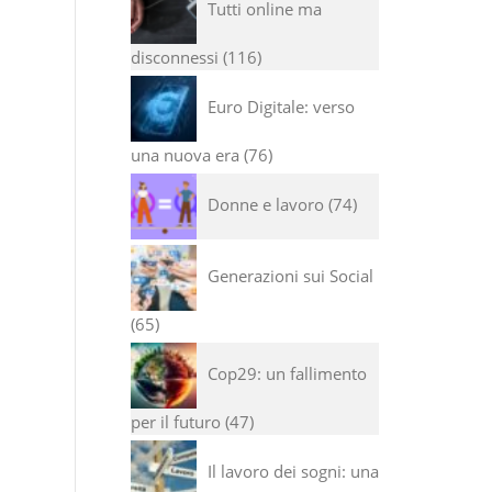
Tutti online ma
disconnessi
116
Euro Digitale: verso
una nuova era
76
Donne e lavoro
74
Generazioni sui Social
65
Cop29: un fallimento
per il futuro
47
Il lavoro dei sogni: una