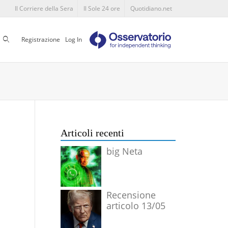
Il Corriere della Sera
Il Sole 24 ore
Quotidiano.net
Cerca
Registrazione
Log In
Articoli recenti
big Neta
Recensione
articolo 13/05