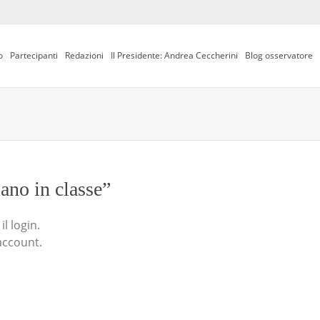
o
Partecipanti
Redazioni
Il Presidente: Andrea Ceccherini
Blog osservatore
iano in classe”
l login.
account.