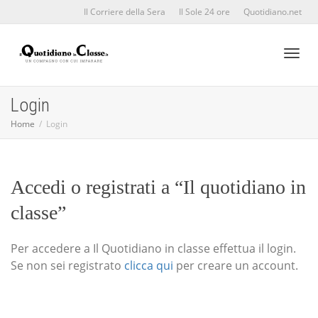
Il Corriere della Sera
Il Sole 24 ore
Quotidiano.net
Toggl
Login
Home
Login
naviga
Accedi o registrati a “Il quotidiano in
classe”
Per accedere a Il Quotidiano in classe effettua il login.
Se non sei registrato
clicca qui
per creare un account.