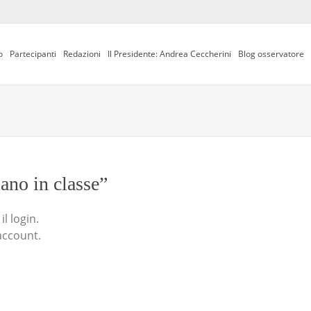
o
Partecipanti
Redazioni
Il Presidente: Andrea Ceccherini
Blog osservatore
iano in classe”
l login.
account.