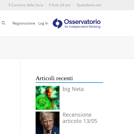
Il Corriere della Sera
Il Sole 24 ore
Quotidiano.net
Cerca
Registrazione
Log In
Articoli recenti
big Neta
Recensione
articolo 13/05