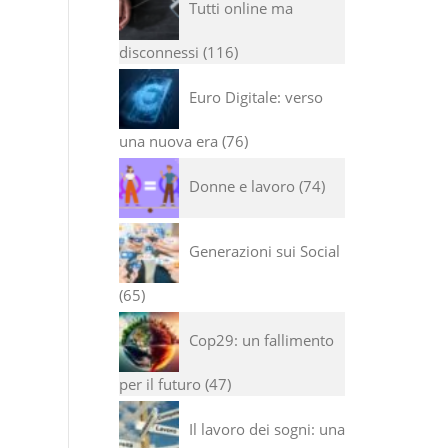
Tutti online ma
disconnessi
116
Euro Digitale: verso
una nuova era
76
Donne e lavoro
74
Generazioni sui Social
65
Cop29: un fallimento
per il futuro
47
Il lavoro dei sogni: una