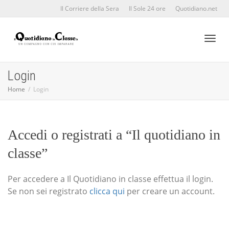
Il Corriere della Sera
Il Sole 24 ore
Quotidiano.net
Toggl
Login
Home
Login
naviga
Accedi o registrati a “Il quotidiano in
classe”
Per accedere a Il Quotidiano in classe effettua il login.
Se non sei registrato
clicca qui
per creare un account.