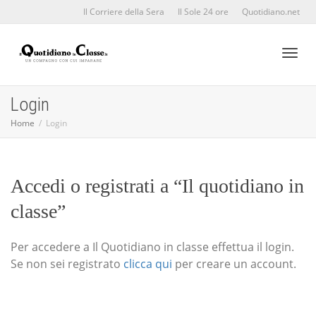
Il Corriere della Sera
Il Sole 24 ore
Quotidiano.net
Toggl
Login
Home
Login
naviga
Accedi o registrati a “Il quotidiano in
classe”
Per accedere a Il Quotidiano in classe effettua il login.
Se non sei registrato
clicca qui
per creare un account.