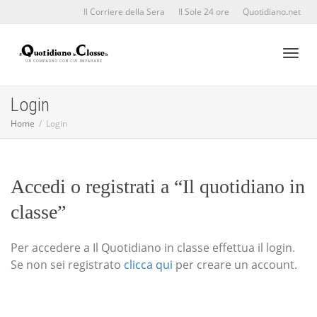
Il Corriere della Sera
Il Sole 24 ore
Quotidiano.net
Toggl
Login
Home
Login
naviga
Accedi o registrati a “Il quotidiano in
classe”
Per accedere a Il Quotidiano in classe effettua il login.
Se non sei registrato
clicca qui
per creare un account.