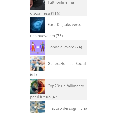
Tutti online ma
disconnessi
116
Euro Digitale: verso
una nuova era
76
Donne e lavoro
74
Generazioni sui Social
65
Cop29: un fallimento
per il futuro
47
Il lavoro dei sogni: una