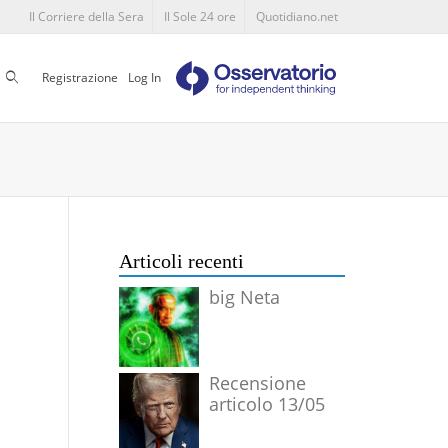
Il Corriere della Sera
Il Sole 24 ore
Quotidiano.net
Cerca
Registrazione
Log In
Articoli recenti
big Neta
Recensione
articolo 13/05