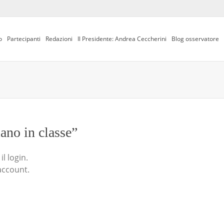
o
Partecipanti
Redazioni
Il Presidente: Andrea Ceccherini
Blog osservatore
iano in classe”
l login.
account.