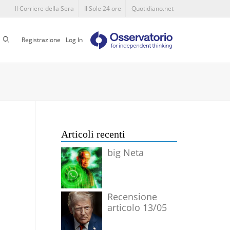
Il Corriere della Sera
Il Sole 24 ore
Quotidiano.net
Cerca
Registrazione
Log In
Articoli recenti
big Neta
Recensione
articolo 13/05