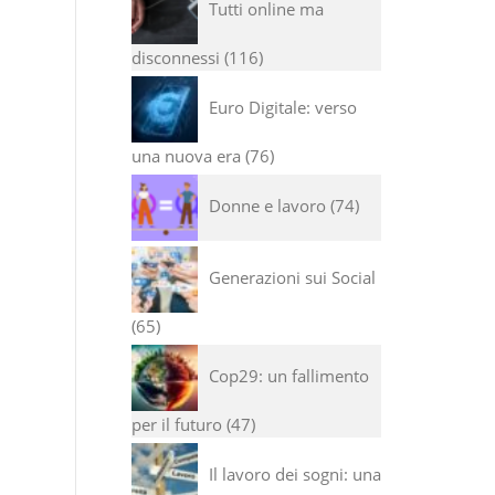
Tutti online ma
disconnessi
116
Euro Digitale: verso
una nuova era
76
Donne e lavoro
74
Generazioni sui Social
65
Cop29: un fallimento
per il futuro
47
Il lavoro dei sogni: una