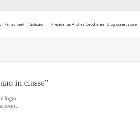
o
Partecipanti
Redazioni
Il Presidente: Andrea Ceccherini
Blog osservatore
iano in classe”
l login.
account.