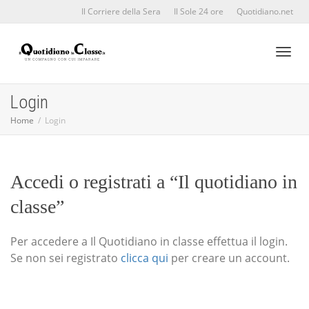
Il Corriere della Sera
Il Sole 24 ore
Quotidiano.net
Toggl
Login
Home
Login
naviga
Accedi o registrati a “Il quotidiano in
classe”
Per accedere a Il Quotidiano in classe effettua il login.
Se non sei registrato
clicca qui
per creare un account.