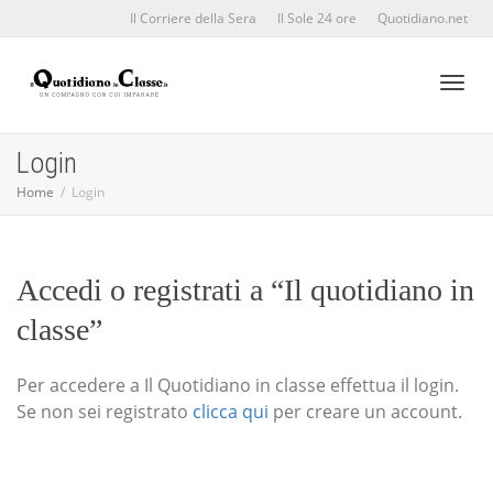
Il Corriere della Sera
Il Sole 24 ore
Quotidiano.net
Toggl
Login
Home
Login
naviga
Accedi o registrati a “Il quotidiano in
classe”
Per accedere a Il Quotidiano in classe effettua il login.
Se non sei registrato
clicca qui
per creare un account.