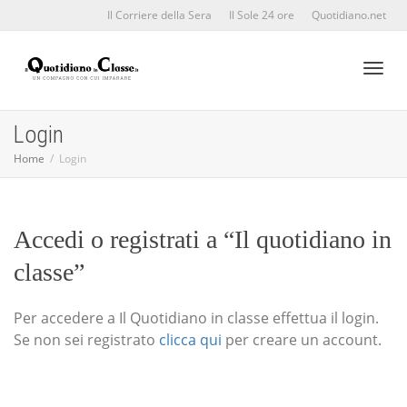
Il Corriere della Sera
Il Sole 24 ore
Quotidiano.net
Toggl
Login
Home
Login
naviga
Accedi o registrati a “Il quotidiano in
classe”
Per accedere a Il Quotidiano in classe effettua il login.
Se non sei registrato
clicca qui
per creare un account.