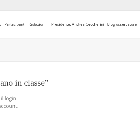
o
Partecipanti
Redazioni
Il Presidente: Andrea Ceccherini
Blog osservatore
iano in classe”
l login.
account.