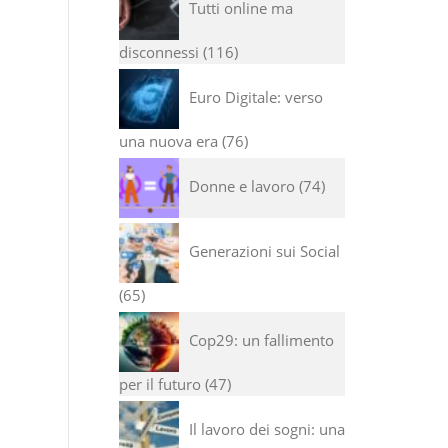
Tutti online ma
disconnessi
116
Euro Digitale: verso
una nuova era
76
Donne e lavoro
74
Generazioni sui Social
65
Cop29: un fallimento
per il futuro
47
Il lavoro dei sogni: una