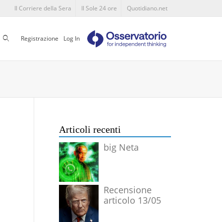
Il Corriere della Sera
Il Sole 24 ore
Quotidiano.net
Cerca
Registrazione
Log In
Articoli recenti
big Neta
Recensione
articolo 13/05