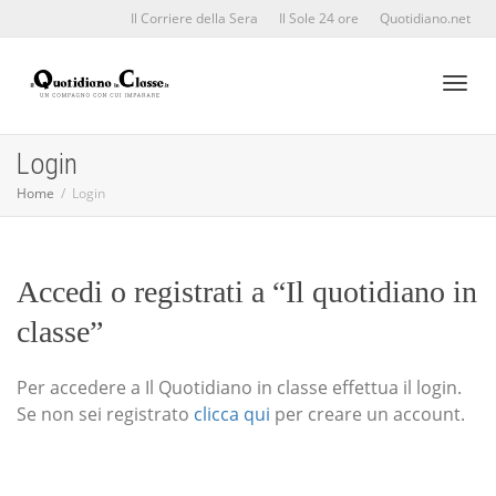
Il Corriere della Sera
Il Sole 24 ore
Quotidiano.net
Toggl
Login
Home
Login
naviga
Accedi o registrati a “Il quotidiano in
classe”
Per accedere a Il Quotidiano in classe effettua il login.
Se non sei registrato
clicca qui
per creare un account.