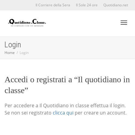
Il Corriere della Sera
Il Sole 24 ore
Quotidiano.net
Toggl
Login
Home
Login
naviga
Accedi o registrati a “Il quotidiano in
classe”
Per accedere a Il Quotidiano in classe effettua il login.
Se non sei registrato
clicca qui
per creare un account.