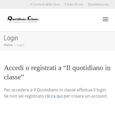
Il Corriere della Sera
Il Sole 24 ore
Quotidiano.net
Toggl
Login
Home
Login
naviga
Accedi o registrati a “Il quotidiano in
classe”
Per accedere a Il Quotidiano in classe effettua il login.
Se non sei registrato
clicca qui
per creare un account.