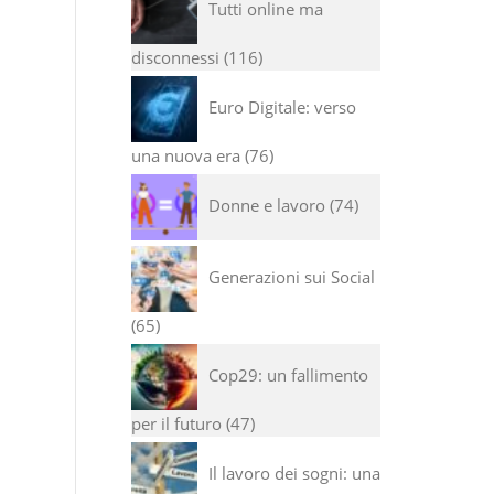
Tutti online ma
disconnessi
116
Euro Digitale: verso
una nuova era
76
Donne e lavoro
74
Generazioni sui Social
65
Cop29: un fallimento
per il futuro
47
Il lavoro dei sogni: una