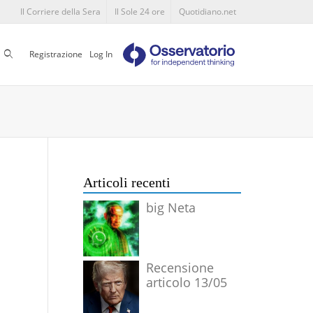
Il Corriere della Sera
Il Sole 24 ore
Quotidiano.net
Cerca
Registrazione
Log In
Articoli recenti
big Neta
Recensione
articolo 13/05