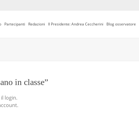
o
Partecipanti
Redazioni
Il Presidente: Andrea Ceccherini
Blog osservatore
iano in classe”
l login.
account.