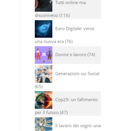
Tutti online ma
disconnessi
116
Euro Digitale: verso
una nuova era
76
Donne e lavoro
74
Generazioni sui Social
65
Cop29: un fallimento
per il futuro
47
Il lavoro dei sogni: una