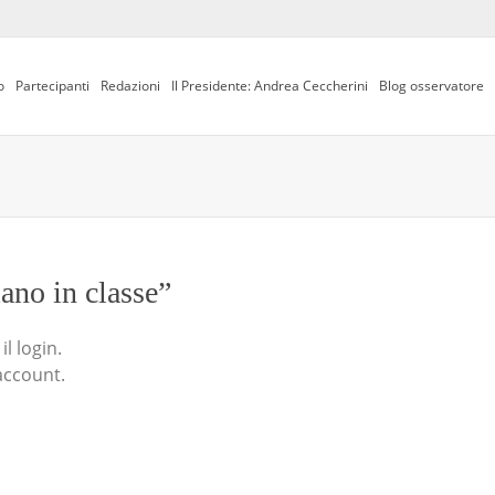
o
Partecipanti
Redazioni
Il Presidente: Andrea Ceccherini
Blog osservatore
iano in classe”
l login.
account.