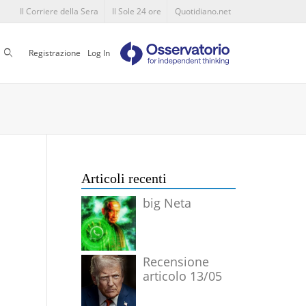
Il Corriere della Sera
Il Sole 24 ore
Quotidiano.net
Cerca
Registrazione
Log In
Articoli recenti
big Neta
Recensione
articolo 13/05