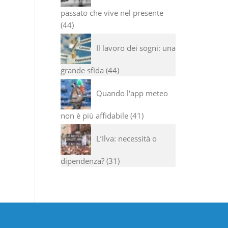
passato che vive nel presente
44
Il lavoro dei sogni: una
grande sfida
44
Quando l'app meteo
non è più affidabile
41
L’Ilva: necessità o
dipendenza?
31