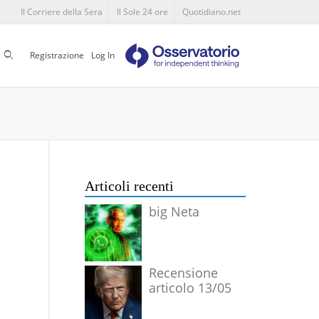
Il Corriere della Sera
Il Sole 24 ore
Quotidiano.net
Cerca
Registrazione
Log In
Articoli recenti
big Neta
Recensione
articolo 13/05