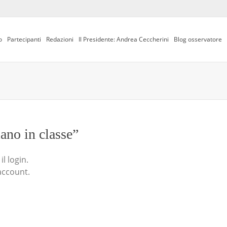
o
Partecipanti
Redazioni
Il Presidente: Andrea Ceccherini
Blog osservatore
iano in classe”
l login.
account.