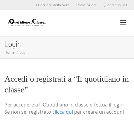
Il Corriere della Sera
Il Sole 24 ore
Quotidiano.net
Toggl
Login
Home
Login
naviga
Accedi o registrati a “Il quotidiano in
classe”
Per accedere a Il Quotidiano in classe effettua il login.
Se non sei registrato
clicca qui
per creare un account.