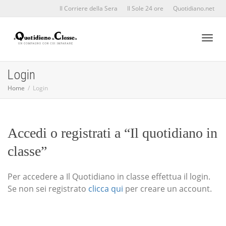
Il Corriere della Sera
Il Sole 24 ore
Quotidiano.net
Toggl
Login
Home
Login
naviga
Accedi o registrati a “Il quotidiano in
classe”
Per accedere a Il Quotidiano in classe effettua il login.
Se non sei registrato
clicca qui
per creare un account.