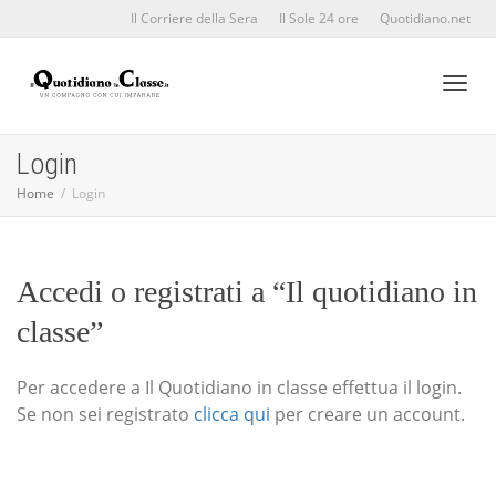
Il Corriere della Sera
Il Sole 24 ore
Quotidiano.net
Toggl
Login
Home
Login
naviga
Accedi o registrati a “Il quotidiano in
classe”
Per accedere a Il Quotidiano in classe effettua il login.
Se non sei registrato
clicca qui
per creare un account.