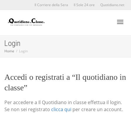
Il Corriere della Sera
Il Sole 24 ore
Quotidiano.net
Toggl
Login
Home
Login
naviga
Accedi o registrati a “Il quotidiano in
classe”
Per accedere a Il Quotidiano in classe effettua il login.
Se non sei registrato
clicca qui
per creare un account.