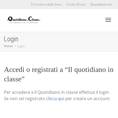
Il Corriere della Sera
Il Sole 24 ore
Quotidiano.net
Toggl
Login
Home
Login
naviga
Accedi o registrati a “Il quotidiano in
classe”
Per accedere a Il Quotidiano in classe effettua il login.
Se non sei registrato
clicca qui
per creare un account.