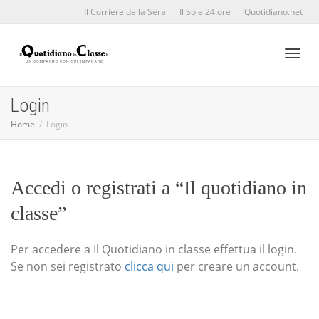
Il Corriere della Sera
Il Sole 24 ore
Quotidiano.net
Toggl
Login
Home
Login
naviga
Accedi o registrati a “Il quotidiano in
classe”
Per accedere a Il Quotidiano in classe effettua il login.
Se non sei registrato
clicca qui
per creare un account.