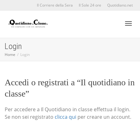
Il Corriere della Sera
Il Sole 24 ore
Quotidiano.net
Toggl
Login
Home
Login
naviga
Accedi o registrati a “Il quotidiano in
classe”
Per accedere a Il Quotidiano in classe effettua il login.
Se non sei registrato
clicca qui
per creare un account.