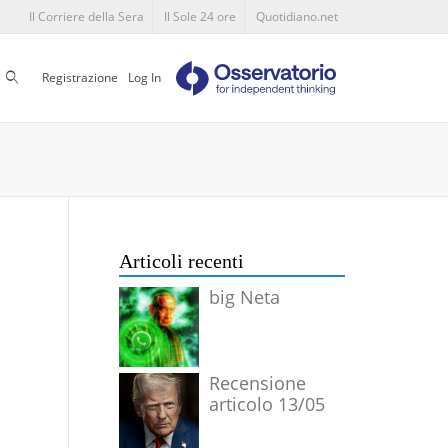
Il Corriere della Sera
Il Sole 24 ore
Quotidiano.net
Cerca
Registrazione
Log In
Articoli recenti
big Neta
Recensione
articolo 13/05