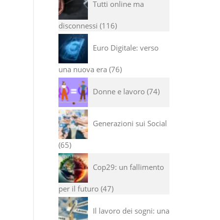
Tutti online ma
disconnessi
116
Euro Digitale: verso
una nuova era
76
Donne e lavoro
74
Generazioni sui Social
65
Cop29: un fallimento
per il futuro
47
Il lavoro dei sogni: una