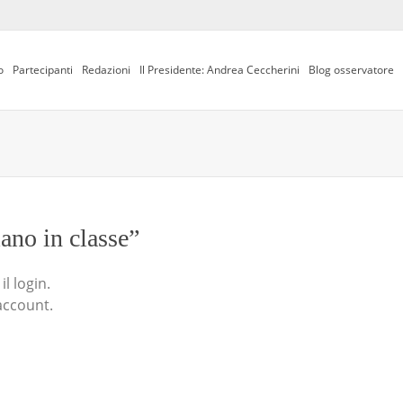
o
Partecipanti
Redazioni
Il Presidente: Andrea Ceccherini
Blog osservatore
iano in classe”
l login.
account.