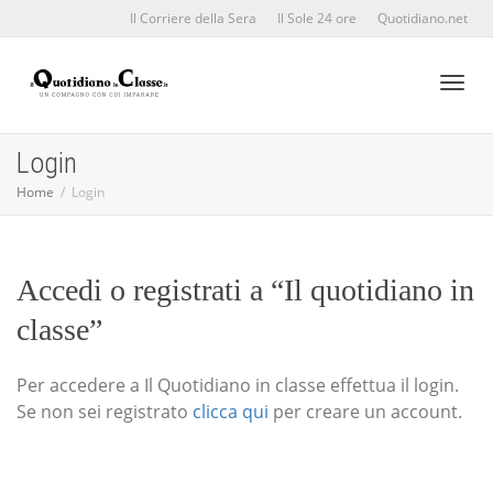
Il Corriere della Sera
Il Sole 24 ore
Quotidiano.net
Toggl
Login
Home
Login
naviga
Accedi o registrati a “Il quotidiano in
classe”
Per accedere a Il Quotidiano in classe effettua il login.
Se non sei registrato
clicca qui
per creare un account.