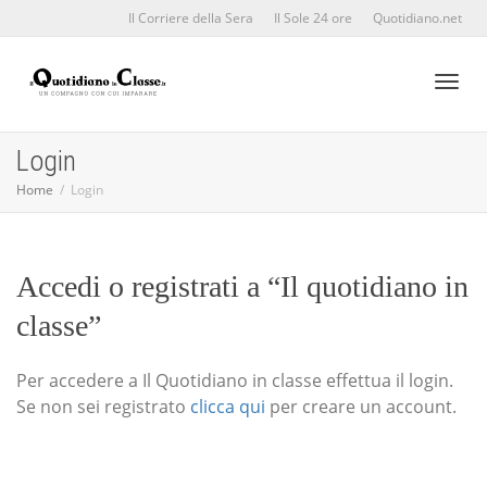
Il Corriere della Sera
Il Sole 24 ore
Quotidiano.net
Toggl
Login
Home
Login
naviga
Accedi o registrati a “Il quotidiano in
classe”
Per accedere a Il Quotidiano in classe effettua il login.
Se non sei registrato
clicca qui
per creare un account.