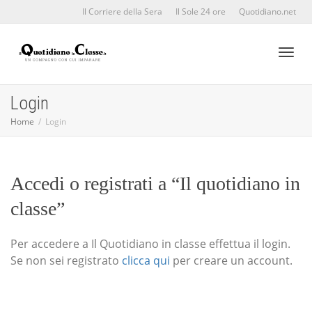
Il Corriere della Sera
Il Sole 24 ore
Quotidiano.net
Toggl
Login
Home
Login
naviga
Accedi o registrati a “Il quotidiano in
classe”
Per accedere a Il Quotidiano in classe effettua il login.
Se non sei registrato
clicca qui
per creare un account.