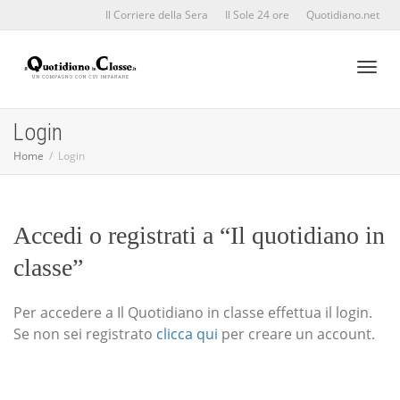
Il Corriere della Sera
Il Sole 24 ore
Quotidiano.net
Toggl
Login
Home
Login
naviga
Accedi o registrati a “Il quotidiano in
classe”
Per accedere a Il Quotidiano in classe effettua il login.
Se non sei registrato
clicca qui
per creare un account.